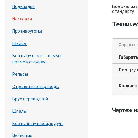
Все реализу
Подкладки
стандарту.
Накладки
Техниче
Противоугоны
Шайбы
Характе
Болты путевые, клемма
Габарит
промежуточная
Площадь 
Рельсы
Количест
Стрелочные переводы
Брус переводной
Чертеж н
Шпалы
Костыль путевой, шуруп
Изоляция