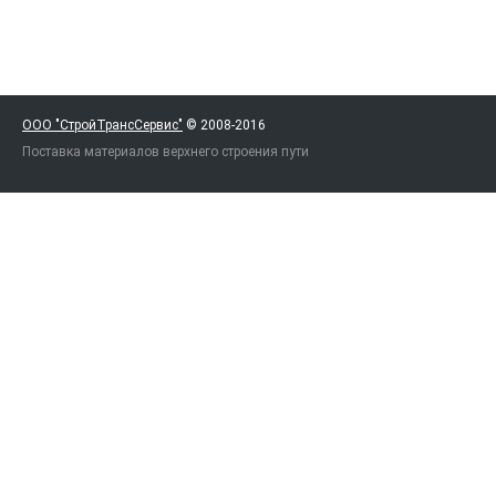
ООО "СтройТрансСервис"
© 2008-2016
Поставка материалов верхнего строения пути