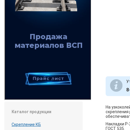
У
8
На узкокол
скрепления 
Каталог продукции
обеспечиват
Накладки Р-
Скрепление КБ
ГОСТ 535.