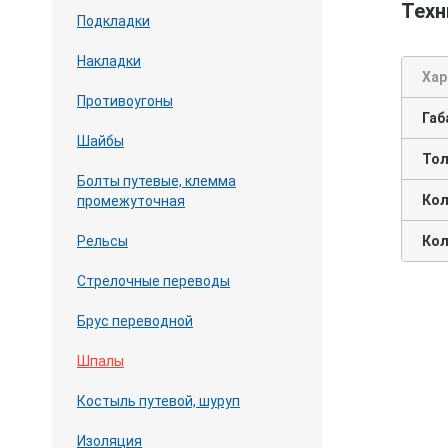
Техн
Подкладки
Накладки
Хар
Противоугоны
Габ
Шайбы
Тол
Болты путевые, клемма
Кол
промежуточная
Кол
Рельсы
Стрелочные переводы
Брус переводной
Шпалы
Костыль путевой, шуруп
Изоляция