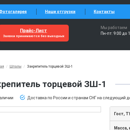
Фотогалерея
Наши отгрузки
Контакты
Мы работаем
Прайс-Лист
Пн-пт: 9:00 до 
Заявки принимаются без выходных
ная
/
Шпалы
/
Закрепитель торцевой ЗШ-1
крепитель торцевой ЗШ-1
наличии
Доставка по России и странам СНГ на следующий д
Гост, Т
Масса, 