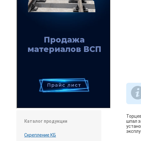
Торцев
шпал з
Каталог продукции
устано
эксплу
Скрепление КБ