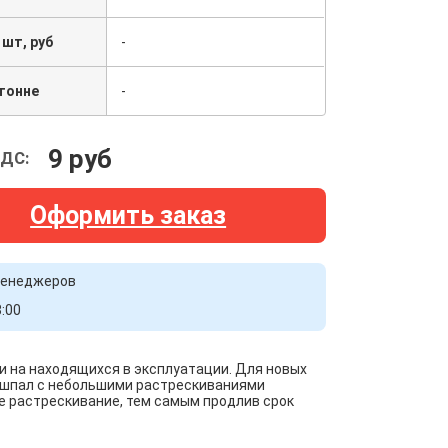
 шт, руб
-
 тонне
-
9 руб
НДС:
Оформить заказ
 менеджеров
8:00
и на находящихся в эксплуатации. Для новых
 шпал с небольшими растрескиваниями
е растрескивание, тем самым продлив срок