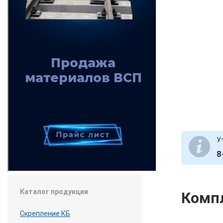
У
8
Каталог продукции
Компл
Скрепление КБ