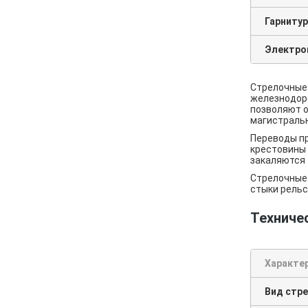
Гарнитур
Электро
Стрелочные 
железнодоро
позволяют о
магистральн
Переводы пр
крестовины 
закаляются 
Стрелочные 
стыки рельс
Техниче
Характе
Вид стр