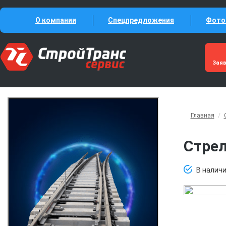
О компании
Спецпредложения
Фото
Зая
Главная
/
Стрел
В налич