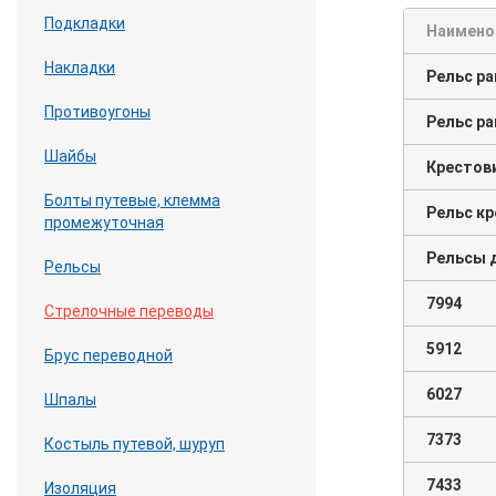
Подкладки
Наимено
Накладки
Рельс р
Противоугоны
Рельс р
Шайбы
Крестов
Болты путевые, клемма
Рельс к
промежуточная
Рельсы 
Рельсы
7994
Стрелочные переводы
5912
Брус переводной
6027
Шпалы
7373
Костыль путевой, шуруп
7433
Изоляция