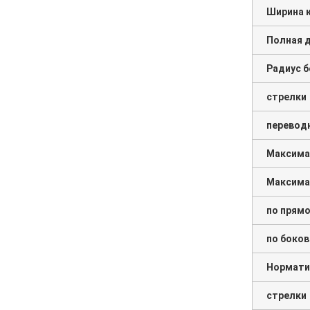
Ширина 
Полная д
Радиус б
стрелки
перевод
Максимал
Максима
по прямо
по боков
Норматив
стрелки