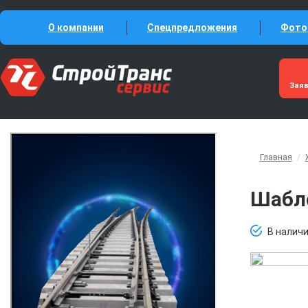
О компании
Спецпредложения
Фото
Зая
Главная
/
Шабл
В налич